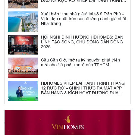
DẤU ẤN RỰC RỠ KHÉP LẠI HÀNH TRÌNH
2025 CỦA NGƯỜI HDHOMES
Xuất hiện ‘khu nhà giàu’ tại số 9 Trần Phú –
Vị trí đẹp nhất trên con đường danh giá nhất
Nha Trang
HỘI NGHỊ ĐỊNH HƯỚNG HDHOMES: BẢN
LĨNH TẠO SÓNG, CHỦ ĐỘNG DẪN DÒNG
2026
Cầu Cần Giờ, mở ra kỷ nguyên phát triển
mới cho “lá phổi xanh” của TPHCM
HDHOMES KHÉP LẠI HÀNH TRÌNH THÁNG
12 RỰC RỠ – CHÍNH THỨC RA MẮT APP
BÁN HÀNG & KÍCH HOẠT ĐƯỜNG ĐUA
2026