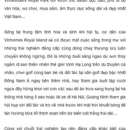
VinWonders Royal Park với vườn thú Safari độc đáo, phố đi bộ
văn hóa, vui chơi, mua sắm, ẩm thực dọc sông dài và đẹp nhất
Việt Nam…
Sống tại trung tâm tinh hoa và sinh khí hội tụ, cư dân của
Vinhomes Royal Island sẽ có được một cuộc sống trong mơ với
những trải nghiệm đẳng cấp cùng dòng chảy thượng lưu luân
chuyển không ngừng. Đó là những buổi sáng ngao du sơn thủy
ngắm di sản thiên nhiên thế giới Vịnh Hạ Long trên du thuyền cá
nhân, chơi golf cùng bạn bè và đối tác tại sân golf đẹp bậc nhất
Đông Nam Á ngay bên thềm nhà, hay tham gia buổi tập cưỡi
ngựa đầy hứng khởi với con cái; sau đó ăn trưa sang trọng tại hệ
thống nhà hàng 5 sao hoặc lái xe đi Hà Nội, Quảng Ninh tham gia
hội họp với đối tác và trở về nhà trước khi mặt trời khuất bóng để
tận hưởng bữa tối thịnh soạn bên bờ biển cát trắng trải dài…
Cùng với chuỗi trải nghiệm tạo nên đẳng cấp khác biệt của