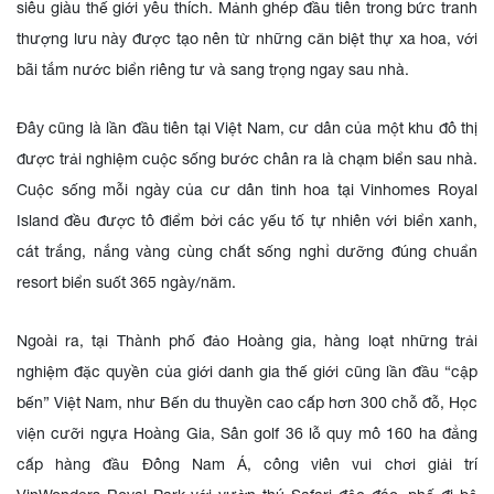
siêu giàu thế giới yêu thích. Mảnh ghép đầu tiên trong bức tranh
thượng lưu này được tạo nên từ những căn biệt thự xa hoa, với
bãi tắm nước biển riêng tư và sang trọng ngay sau nhà.
Đây cũng là lần đầu tiên tại Việt Nam, cư dân của một khu đô thị
được trải nghiệm cuộc sống bước chân ra là chạm biển sau nhà.
Cuộc sống mỗi ngày của cư dân tinh hoa tại Vinhomes Royal
Island đều được tô điểm bởi các yếu tố tự nhiên với biển xanh,
cát trắng, nắng vàng cùng chất sống nghỉ dưỡng đúng chuẩn
resort biển suốt 365 ngày/năm.
Ngoài ra, tại Thành phố đảo Hoàng gia, hàng loạt những trải
nghiệm đặc quyền của giới danh gia thế giới cũng lần đầu “cập
bến” Việt Nam, như Bến du thuyền cao cấp hơn 300 chỗ đỗ, Học
viện cưỡi ngựa Hoàng Gia, Sân golf 36 lỗ quy mô 160 ha đẳng
cấp hàng đầu Đông Nam Á, công viên vui chơi giải trí