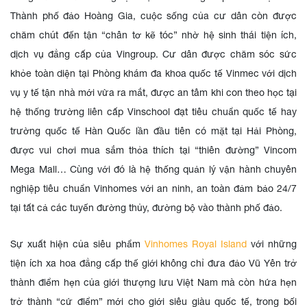
Thành phố đảo Hoàng Gia, cuộc sống của cư dân còn được
chăm chút đến tận “chân tơ kẽ tóc” nhờ hệ sinh thái tiện ích,
dịch vụ đẳng cấp của Vingroup. Cư dân được chăm sóc sức
khỏe toàn diện tại Phòng khám đa khoa quốc tế Vinmec với dịch
vụ y tế tận nhà mới vừa ra mắt, được an tâm khi con theo học tại
hệ thống trường liên cấp Vinschool đạt tiêu chuẩn quốc tế hay
trường quốc tế Hàn Quốc lần đầu tiên có mặt tại Hải Phòng,
được vui chơi mua sắm thỏa thích tại “thiên đường” Vincom
Mega Mall… Cùng với đó là hệ thống quản lý vận hành chuyên
nghiệp tiêu chuẩn Vinhomes với an ninh, an toàn đảm bảo 24/7
tại tất cả các tuyến đường thủy, đường bộ vào thành phố đảo.
Sự xuất hiện của siêu phẩm
Vinhomes Royal Island
với những
tiện ích xa hoa đẳng cấp thế giới không chỉ đưa đảo Vũ Yên trở
thành điểm hẹn của giới thượng lưu Việt Nam mà còn hứa hẹn
trở thành “cứ điểm” mới cho giới siêu giàu quốc tế, trong bối