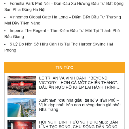
Forestia Park Phố Nối – Đón Đầu Xu Hướng Đầu Tư Bất Động
Sản Phía Đông Hà Nội
Vinhomes Global Gate Hạ Long – Điểm Đến Đầu Tư Thương
Mại Đầy Tiềm Năng
Imperia The Regent – Tâm Điểm Đầu Tư Mới Tại Thành Phố
Bắc Giang
5 Lý Do Nên Sở Hữu Căn Hộ Tại The Harbor Skyline Hải
Phòng
TIN TỨC
LỄ TRI ÂN VÀ VINH DANH “BEYOND
VICTORY – HƠN CẢ MỘT CHIẾN THẮNG”:
DẤU ẤN RỰC RỠ KHÉP LẠI HÀNH TRÌNH
2025 CỦA NGƯỜI HDHOMES
Xuất hiện ‘khu nhà giàu’ tại số 9 Trần Phú –
Vị trí đẹp nhất trên con đường danh giá nhất
Nha Trang
HỘI NGHỊ ĐỊNH HƯỚNG HDHOMES: BẢN
LĨNH TẠO SÓNG, CHỦ ĐỘNG DẪN DÒNG