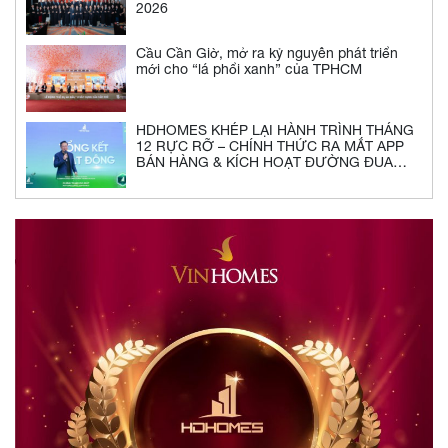
2026
Cầu Cần Giờ, mở ra kỷ nguyên phát triển
mới cho “lá phổi xanh” của TPHCM
HDHOMES KHÉP LẠI HÀNH TRÌNH THÁNG
12 RỰC RỠ – CHÍNH THỨC RA MẮT APP
BÁN HÀNG & KÍCH HOẠT ĐƯỜNG ĐUA
2026