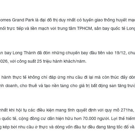
homes Grand Park là đại đô thị duy nhất có tuyến giao thông huyết m
ết nối trực tiếp và liền mạch với trung tâm TPHCM, sân bay quốc tế Lo
ân bay Long Thành đã đón những chuyến bay đầu tiên vào 19/12, chu
2026, với công suất 25 triệu hành khách/năm.
n hành thực tế không chỉ đáp ứng nhu cầu đi lại mà còn thúc đẩy d
inh doanh, cho thuê và tạo nền tảng cho giá trị bất động sản tăng tr
hất khi hội tụ các điều kiện mang tính quyết định với quy mô 271ha,
chuẩn quốc tế, cộng đồng cư dân hiện hữu hơn 70.000 người. Lợi thế hiế
ởng kép bởi nhu cầu ở thực và dòng vốn đầu tư đều đang tăng tốc đổ về