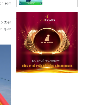
RỠ – CHÍNH THỨC
đích sớm
RA MẮT APP BÁN
HÀNG & KÍCH
HOẠT ĐƯỜNG
ĐUA 2026
 có đoạn
ển quan