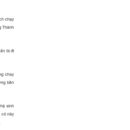
ạch chạy
ng Thành
ẩn bị đi
òng chảy
ưởng bền
 hệ sinh
m có này
.