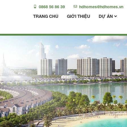
0868 56 86 39
hdhomes@hdhomes.vn
TRANG CHỦ
GIỚI THIỆU
DỰ ÁN