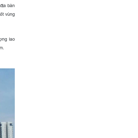
 địa bàn
uốt vùng
ợng lao
m.