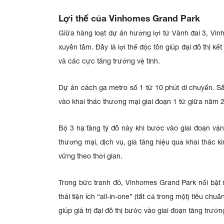
Lợi thế của Vinhomes Grand Park
Giữa hàng loạt dự án hưởng lợi từ Vành đai 3, Vin
xuyên tâm. Đây là lợi thế độc tôn giúp đại đô thị k
và các cực tăng trưởng vệ tinh.
Dự án cách ga metro số 1 từ 10 phút di chuyển. S
vào khai thác thương mại giai đoạn 1 từ giữa năm 
Bộ 3 hạ tầng tỷ đô này khi bước vào giai đoạn vậ
thương mại, dịch vụ, gia tăng hiệu quả khai thác k
vững theo thời gian.
Trong bức tranh đó, Vinhomes Grand Park nổi bật n
thái tiện ích “all-in-one” (tất cả trong một) tiêu 
giúp giá trị đại đô thị bước vào giai đoạn tăng trư