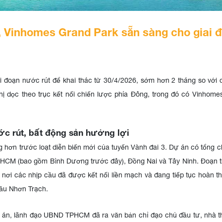
, Vinhomes Grand Park sẵn sàng cho giai 
i đoạn nước rút để khai thác từ 30/4/2026, sớm hơn 2 tháng so với 
thị dọc theo trục kết nối chiến lược phía Đông, trong đó có Vinhom
ớc rút, bất động sản hưởng
lợi
hơn trước loạt diễn biến mới của tuyến Vành đai 3. Dự án có tổng c
PHCM (bao gồm Bình Dương trước đây), Đồng Nai và Tây Ninh. Đoạn t
 nơi các nhịp cầu đã được kết nối liền mạch và đang tiếp tục hoàn t
ầu Nhơn Trạch.
ự án, lãnh đạo UBND TPHCM đã ra văn bản chỉ đạo chủ đầu tư, nhà t