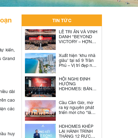
đoạn
TIN TỨC
LỄ TRI ÂN VÀ VINH
DANH “BEYOND
VICTORY – HƠN
CẢ MỘT CHIẾN
dự kiến,
THẮNG”: DẤU ẤN
Xuất hiện ‘khu nhà
RỰC RỠ KHÉP LẠI
es Grand
giàu’ tại số 9 Trần
HÀNH TRÌNH 2025
Phú – Vị trí đẹp nhất
CỦA NGƯỜI
trên con đường
HDHOMES
danh giá nhất Nha
HỘI NGHỊ ĐỊNH
Trang
HƯỚNG
HDHOMES: BẢN
hiều dài
LĨNH TẠO SÓNG,
CHỦ ĐỘNG DẪN
rên cao
Cầu Cần Giờ, mở
DÒNG 2026
ra kỷ nguyên phát
hiện các
triển mới cho “lá
phổi xanh” của
TPHCM
HDHOMES KHÉP
LẠI HÀNH TRÌNH
hầu huy
THÁNG 12 RỰC