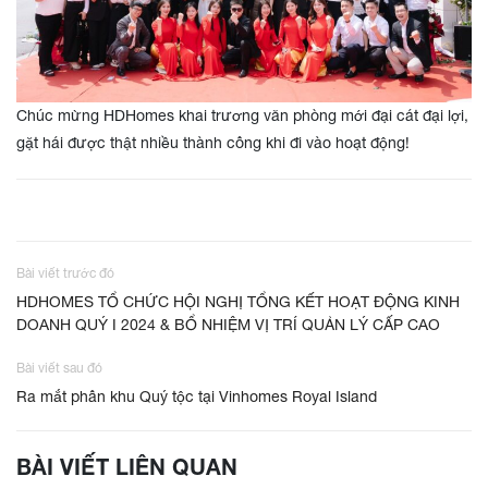
Chúc mừng HDHomes khai trương văn phòng mới đại cát đại lợi,
gặt hái được thật nhiều thành công khi đi vào hoạt động!
Bài viết trước đó
HDHOMES TỔ CHỨC HỘI NGHỊ TỔNG KẾT HOẠT ĐỘNG KINH
DOANH QUÝ I 2024 & BỔ NHIỆM VỊ TRÍ QUẢN LÝ CẤP CAO
Bài viết sau đó
Ra mắt phân khu Quý tộc tại Vinhomes Royal Island
BÀI VIẾT LIÊN QUAN