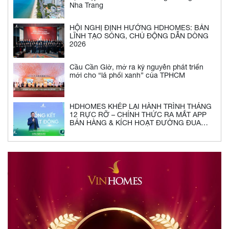
Nha Trang
HỘI NGHỊ ĐỊNH HƯỚNG HDHOMES: BẢN
LĨNH TẠO SÓNG, CHỦ ĐỘNG DẪN DÒNG
2026
Cầu Cần Giờ, mở ra kỷ nguyên phát triển
mới cho “lá phổi xanh” của TPHCM
HDHOMES KHÉP LẠI HÀNH TRÌNH THÁNG
12 RỰC RỠ – CHÍNH THỨC RA MẮT APP
BÁN HÀNG & KÍCH HOẠT ĐƯỜNG ĐUA
2026