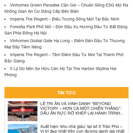
Vinhomes Green Paradise Cần Giờ – Chuẩn Sống ESG Mở Ra
Không Gian An Cư Đẳng Cấp Bên Biển
Imperia The Regent – Biểu Tượng Sống Mới Tại Bắc Ninh
Forestia Park Phố Nối – Đón Đầu Xu Hướng Đầu Tư Bất Động
Sản Phía Đông Hà Nội
Vinhomes Global Gate Hạ Long – Điểm Đến Đầu Tư Thương
Mại Đầy Tiềm Năng
Imperia The Regent – Tâm Điểm Đầu Tư Mới Tại Thành Phố
Bắc Giang
5 Lý Do Nên Sở Hữu Căn Hộ Tại The Harbor Skyline Hải
Phòng
TIN TỨC
LỄ TRI ÂN VÀ VINH DANH “BEYOND
VICTORY – HƠN CẢ MỘT CHIẾN THẮNG”:
DẤU ẤN RỰC RỠ KHÉP LẠI HÀNH TRÌNH
2025 CỦA NGƯỜI HDHOMES
Xuất hiện ‘khu nhà giàu’ tại số 9 Trần Phú –
Vị trí đẹp nhất trên con đường danh giá nhất